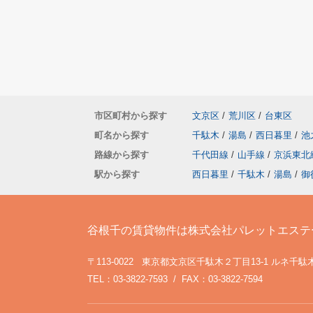
市区町村から探す
文京区
/
荒川区
/
台東区
町名から探す
千駄木
/
湯島
/
西日暮里
/
池
路線から探す
千代田線
/
山手線
/
京浜東北
駅から探す
西日暮里
/
千駄木
/
湯島
/
御
谷根千の賃貸物件は株式会社パレットエステ
〒113-0022 東京都文京区千駄木２丁目13-1 ルネ千
TEL：03-3822-7593 / FAX：03-3822-7594