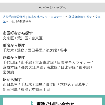
ページトップへ
谷根千の賃貸物件｜株式会社パレットエステート
>
(賃貸)地域から探す
>
文京
区
>
小石川の賃貸物件
市区町村から探す
文京区
/
荒川区
/
台東区
町名から探す
千駄木
/
湯島
/
西日暮里
/
池之端
/
谷中
路線から探す
千代田線
/
山手線
/
京浜東北線
/
日暮里舎人ライナー
/
京成本線
/
都営大江戸線
/
南北線
/
日比谷線
/
銀座線
/
常磐線
駅から探す
西日暮里
/
千駄木
/
湯島
/
御徒町
/
本駒込
/
日暮里
/
新三河島
/
根津
/
本郷三丁目
電話でお問い合わせ