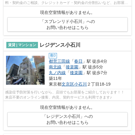
料・契約金のご相談、クレジットカード・契約金の分割払いなど、お部屋探
しのことならどんなことでも、まずは...
現在空室情報がありません。
「スプレンリド小石川」への
お問い合わせはこちら
レジデンス小石川
賃貸 | マンション
敷0
都営三田線
「
春日
」駅 徒歩4分
南北線
「
後楽園
」駅 徒歩5分
丸ノ内線
「
後楽園
」駅 徒歩7分
築11年
東京都
文京区
小石川
２丁目18-19
感染症予防対策を行いながら、店頭でもお部屋をご紹介しております！！
来店不要のオンライン接客、内見、契約サービスも利用できます♪
現在空室情報がありません。
「レジデンス小石川」への
お問い合わせはこちら