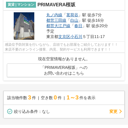
PRIMAVERA桜坂
賃貸 | マンション
丸ノ内線
「
茗荷谷
」駅 徒歩7分
都営三田線
「
白山
」駅 徒歩16分
都営大江戸線
「
春日
」駅 徒歩20分
予定
東京都
文京区
小石川
５丁目11-17
感染症予防対策を行いながら、店頭でもお部屋をご紹介しております！！
来店不要のオンライン接客、内見、契約サービスも利用できます！！
現在空室情報がありません。
「PRIMAVERA桜坂」への
お問い合わせはこちら
3
0
1～3
該当物件数
件
空き数
件
件を表示
変更
絞り込み条件：
なし