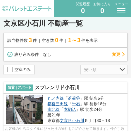
閲覧履歴
お気に入り
メニュー
0
0
文京区小石川 不動産一覧
3
0
1～3
該当物件数
件
空き数
件
件を表示
変更
絞り込み条件：
なし
空室のみ
スプレンリド小石川
賃貸 | アパート
丸ノ内線
「
茗荷谷
」駅 徒歩5分
都営三田線
「
千石
」駅 徒歩18分
南北線
「
本駒込
」駅 徒歩24分
築21年
東京都
文京区
小石川
５丁目30－18
お客様の生活スタイルにぴったりの物件をご紹介させて頂きます。仲介手数