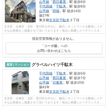
山手線
「
西日暮里
」駅 徒歩6分
千代田線
「
千駄木
」駅 徒歩8分
山手線
「
田端
」駅 徒歩14分
築27年
東京都
文京区
千駄木
３丁目
文京区・台東区・北区・荒川区を中心に、幅広いネットワークを駆使しステ
キなお部屋をご提案させて頂いております！地元に精通したベテランスタッ
フがお部屋探しのサポートをさせて頂...
現在空室情報がありません。
「コーポ藤」への
お問い合わせはこちら
グラベルハイツ千駄木
賃貸 | マンション
千代田線
「
千駄木
」駅 徒歩5分
山手線
「
西日暮里
」駅 徒歩7分
山手線
「
日暮里
」駅 徒歩10分
築41年
東京都
文京区
千駄木
３丁目
文京区・台東区・北区・荒川区を中心に、幅広いネットワークを駆使しステ
キなお部屋をご提案させて頂いております！地元に精通したベテランスタッ
フがお部屋探しのサポートをさせて頂...