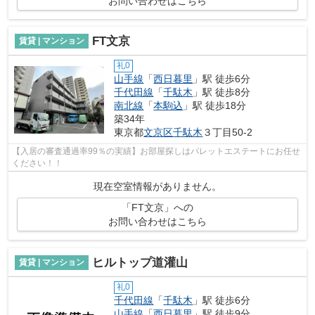
お問い合わせはこちら
FT文京
賃貸 | マンション
礼0
山手線
「
西日暮里
」駅 徒歩6分
千代田線
「
千駄木
」駅 徒歩8分
南北線
「
本駒込
」駅 徒歩18分
築34年
東京都
文京区
千駄木
３丁目50-2
【入居の審査通過率99％の実績】お部屋探しはパレットエステートにお任せ
ください！！
現在空室情報がありません。
「FT文京」への
お問い合わせはこちら
ヒルトップ道灌山
賃貸 | マンション
礼0
千代田線
「
千駄木
」駅 徒歩6分
山手線
「
西日暮里
」駅 徒歩9分