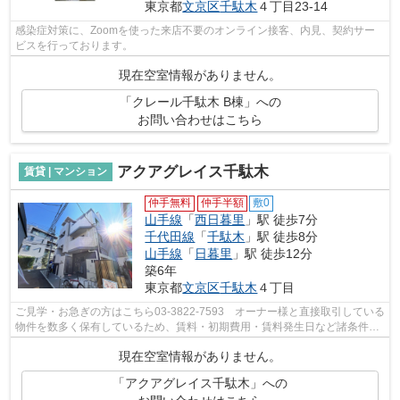
東京都
文京区
千駄木
４丁目23-14
感染症対策に、Zoomを使った来店不要のオンライン接客、内見、契約サー
ビスを行っております。
現在空室情報がありません。
「クレール千駄木 B棟」への
お問い合わせはこちら
アクアグレイス千駄木
賃貸 | マンション
仲手無料
仲手半額
敷0
山手線
「
西日暮里
」駅 徒歩7分
千代田線
「
千駄木
」駅 徒歩8分
山手線
「
日暮里
」駅 徒歩12分
築6年
東京都
文京区
千駄木
４丁目
ご見学・お急ぎの方はこちら03-3822-7593 オーナー様と直接取引している
物件を数多く保有しているため、賃料・初期費用・賃料発生日など諸条件を
何でもご相談くださいませ！！
現在空室情報がありません。
「アクアグレイス千駄木」への