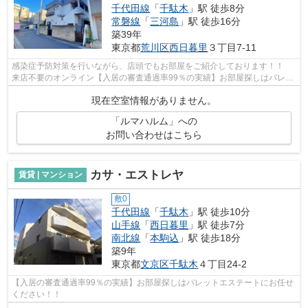
千代田線
「
千駄木
」駅 徒歩8分
常磐線
「
三河島
」駅 徒歩16分
築39年
東京都
荒川区
西日暮里
３丁目7-11
感染症予防対策を行いながら、店頭でもお部屋をご紹介しております！！
来店不要のオンライン【入居の審査通過率99％の実績】お部屋探しはパレッ
トエステートにお任せください！！接...
現在空室情報がありません。
「ルマハルム」への
お問い合わせはこちら
カサ・エストレヤ
賃貸 | マンション
敷0
千代田線
「
千駄木
」駅 徒歩10分
山手線
「
西日暮里
」駅 徒歩7分
南北線
「
本駒込
」駅 徒歩18分
築9年
東京都
文京区
千駄木
４丁目24-2
【入居の審査通過率99％の実績】お部屋探しはパレットエステートにお任せ
ください！！