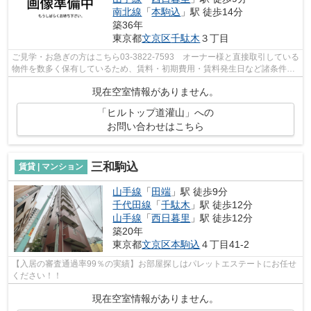
南北線
「
本駒込
」駅 徒歩14分
築36年
東京都
文京区
千駄木
３丁目
ご見学・お急ぎの方はこちら03-3822-7593 オーナー様と直接取引している
物件を数多く保有しているため、賃料・初期費用・賃料発生日など諸条件を
何でもご相談くださいませ！！
現在空室情報がありません。
「ヒルトップ道灌山」への
お問い合わせはこちら
三和駒込
賃貸 | マンション
山手線
「
田端
」駅 徒歩9分
千代田線
「
千駄木
」駅 徒歩12分
山手線
「
西日暮里
」駅 徒歩12分
築20年
東京都
文京区
本駒込
４丁目41-2
【入居の審査通過率99％の実績】お部屋探しはパレットエステートにお任せ
ください！！
現在空室情報がありません。