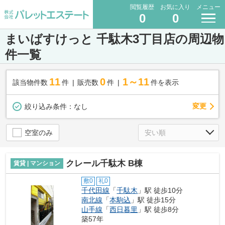
閲覧履歴
お気に入り
メニュー
0
0
まいばすけっと 千駄木3丁目店の周辺物
件一覧
11
0
1～11
該当物件数
件
販売数
件
件を表示
変更
絞り込み条件：
なし
空室のみ
クレール千駄木 B棟
賃貸 | マンション
敷0
礼0
千代田線
「
千駄木
」駅 徒歩10分
南北線
「
本駒込
」駅 徒歩15分
山手線
「
西日暮里
」駅 徒歩8分
築57年