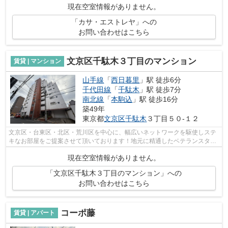
現在空室情報がありません。
「カサ・エストレヤ」への
お問い合わせはこちら
文京区千駄木３丁目のマンション
賃貸 | マンション
山手線
「
西日暮里
」駅 徒歩6分
千代田線
「
千駄木
」駅 徒歩7分
南北線
「
本駒込
」駅 徒歩16分
築49年
東京都
文京区
千駄木
３丁目５０-１２
文京区・台東区・北区・荒川区を中心に、幅広いネットワークを駆使しステ
キなお部屋をご提案させて頂いております！地元に精通したベテランスタッ
フがお部屋探しのサポートをさせて頂...
現在空室情報がありません。
「文京区千駄木３丁目のマンション」への
お問い合わせはこちら
コーポ藤
賃貸 | アパート