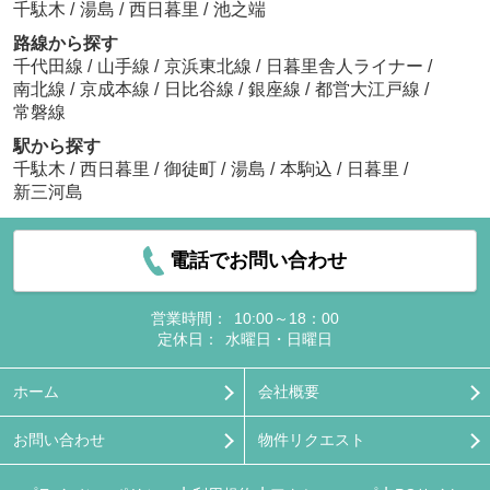
千駄木
/
湯島
/
西日暮里
/
池之端
路線から探す
千代田線
/
山手線
/
京浜東北線
/
日暮里舎人ライナー
/
南北線
/
京成本線
/
日比谷線
/
銀座線
/
都営大江戸線
/
常磐線
駅から探す
千駄木
/
西日暮里
/
御徒町
/
湯島
/
本駒込
/
日暮里
/
新三河島
電話でお問い合わせ
営業時間：
10:00～18：00
定休日：
水曜日・日曜日
ホーム
会社概要
お問い合わせ
物件リクエスト