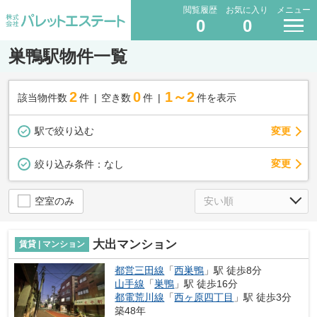
閲覧履歴
お気に入り
メニュー
0
0
巣鴨駅物件一覧
2
0
1～2
該当物件数
件
空き数
件
件を表示
駅で絞り込む
変更
変更
絞り込み条件：
なし
空室のみ
大出マンション
賃貸 | マンション
都営三田線
「
西巣鴨
」駅 徒歩8分
山手線
「
巣鴨
」駅 徒歩16分
都電荒川線
「
西ヶ原四丁目
」駅 徒歩3分
築48年