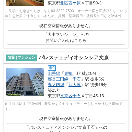
東京都
北区
西ケ原
４丁目50-3
ご見学・お急ぎの方はこちら03-3822-7593 オーナー様と直接取引している
物件を数多く保有しているため、賃料・初期費用・賃料発生日など諸条件を
何でもご相談くださいませ！！
現在空室情報がありません。
「大出マンション」への
お問い合わせはこちら
パレステュディオシンシア文京千石
賃貸 | マンション
敷0
山手線
「
巣鴨
」駅 徒歩8分
都営三田線
「
千石
」駅 徒歩5分
丸ノ内線
「
新大塚
」駅 徒歩19分
築23年
東京都
文京区
千石
４丁目45-13
山手線の駅まで10分圏、眺望がよくセキュリティーもしっかりした建物で
す。
現在空室情報がありません。
「パレステュディオシンシア文京千石」への