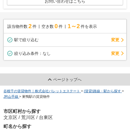
お問い合わせはこちら
2
0
1～2
該当物件数
件
空き数
件
件を表示
駅で絞り込む
変更
変更
絞り込み条件：
なし
ページトップへ
谷根千の賃貸物件｜株式会社パレットエステート
>
(賃貸)路線・駅から探す
>
JR山手線
>
巣鴨駅の賃貸物件
市区町村から探す
文京区
/
荒川区
/
台東区
町名から探す