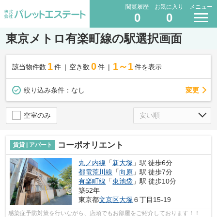
閲覧履歴
お気に入り
メニュー
0
0
東京メトロ有楽町線の駅選択画面
1
0
1～1
該当物件数
件
空き数
件
件を表示
変更
絞り込み条件：
なし
空室のみ
コーポオリエント
賃貸 | アパート
丸ノ内線
「
新大塚
」駅 徒歩6分
都電荒川線
「
向原
」駅 徒歩7分
有楽町線
「
東池袋
」駅 徒歩10分
築52年
東京都
文京区
大塚
６丁目15-19
感染症予防対策を行いながら、店頭でもお部屋をご紹介しております！！