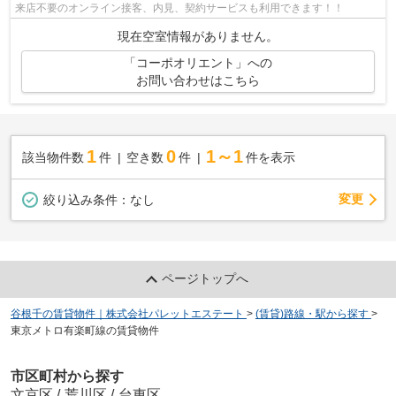
来店不要のオンライン接客、内見、契約サービスも利用できます！！
現在空室情報がありません。
「コーポオリエント」への
お問い合わせはこちら
1
0
1～1
該当物件数
件
空き数
件
件を表示
変更
絞り込み条件：
なし
ページトップへ
谷根千の賃貸物件｜株式会社パレットエステート
>
(賃貸)路線・駅から探す
>
東京メトロ有楽町線の賃貸物件
市区町村から探す
文京区
/
荒川区
/
台東区