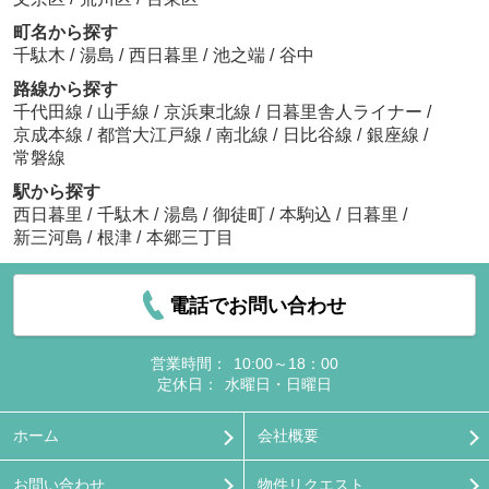
町名から探す
千駄木
/
湯島
/
西日暮里
/
池之端
/
谷中
路線から探す
千代田線
/
山手線
/
京浜東北線
/
日暮里舎人ライナー
/
京成本線
/
都営大江戸線
/
南北線
/
日比谷線
/
銀座線
/
常磐線
駅から探す
西日暮里
/
千駄木
/
湯島
/
御徒町
/
本駒込
/
日暮里
/
新三河島
/
根津
/
本郷三丁目
電話でお問い合わせ
営業時間：
10:00～18：00
定休日：
水曜日・日曜日
ホーム
会社概要
お問い合わせ
物件リクエスト