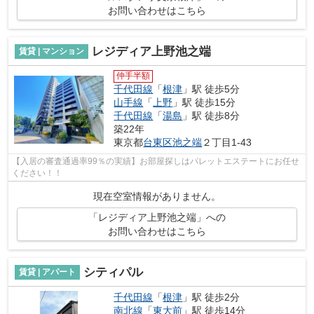
お問い合わせはこちら
レジディア上野池之端
賃貸 | マンション
仲手半額
千代田線
「
根津
」駅 徒歩5分
山手線
「
上野
」駅 徒歩15分
千代田線
「
湯島
」駅 徒歩8分
築22年
東京都
台東区
池之端
２丁目1-43
【入居の審査通過率99％の実績】お部屋探しはパレットエステートにお任せ
ください！！
現在空室情報がありません。
「レジディア上野池之端」への
お問い合わせはこちら
シティパル
賃貸 | アパート
千代田線
「
根津
」駅 徒歩2分
南北線
「
東大前
」駅 徒歩14分