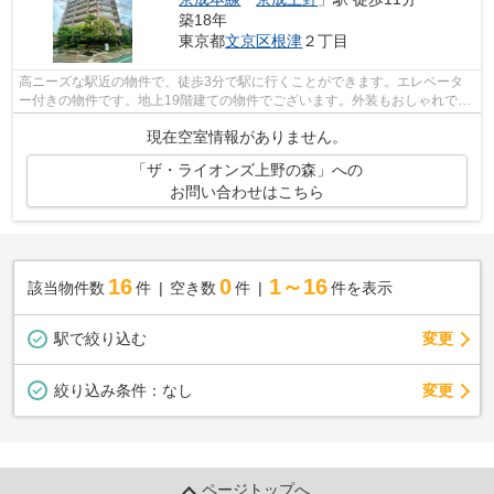
築18年
東京都
文京区
根津
２丁目
高ニーズな駅近の物件で、徒歩3分で駅に行くことができます。エレベータ
ー付きの物件です。地上19階建ての物件でございます。外装もおしゃれで快
適な生活をおくることができるマンショ...
現在空室情報がありません。
「ザ・ライオンズ上野の森」への
お問い合わせはこちら
16
0
1～16
該当物件数
件
空き数
件
件を表示
駅で絞り込む
変更
変更
絞り込み条件：
なし
ページトップへ