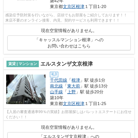
築42年
東京都
文京区
根津
１丁目1-20
感染症予防対策を行いながら、店頭でもお部屋をご紹介しております！！
来店不要のオンライン接客、内見、契約サービスも利用できます！！
現在空室情報がありません。
「キャッスルマンション根津」への
お問い合わせはこちら
エルスタンザ文京根津
賃貸 | マンション
礼0
千代田線
「
根津
」駅 徒歩1分
南北線
「
東大前
」駅 徒歩13分
山手線
「
上野
」駅 徒歩20分
築10年
東京都
文京区
根津
１丁目1-25
【入居の審査通過率99％の実績】お部屋探しはパレットエステートにお任せ
ください！！
現在空室情報がありません。
「エルスタンザ文京根津」への