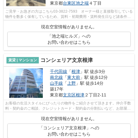
東京都
台東区
池之端
４丁目
ご見学・お急ぎの方はこちら03-3822-7593 オーナー様と直接取引している
物件を数多く保有しているため、賃料・初期費用・賃料発生日など諸条件を
何でもご相談くださいませ！！
現在空室情報がありません。
「池之端ヒルズ」への
お問い合わせはこちら
コンシェリア文京根津
賃貸 | マンション
千代田線
「
根津
」駅 徒歩3分
南北線
「
東大前
」駅 徒歩12分
山手線
「
上野
」駅 徒歩14分
築17年
東京都
文京区
根津
２丁目2-11
お客様の生活スタイルにぴったりの物件をご紹介させて頂きます。仲介手数
料・契約金のご相談、クレジットカード・契約金の分割払いなど、お部屋探
しのことならどんなことでも、まずは...
現在空室情報がありません。
「コンシェリア文京根津」への
お問い合わせはこちら