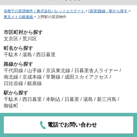
谷根千の賃貸物件｜株式会社パレットエステート
>
(賃貸)路線・駅から探す
>
東京メトロ銀座線
>
上野駅の賃貸物件
市区町村から探す
文京区
/
荒川区
町名から探す
千駄木
/
湯島
/
西日暮里
路線から探す
千代田線
/
山手線
/
京浜東北線
/
日暮里舎人ライナー
/
南北線
/
京成本線
/
常磐線
/
成田スカイアクセス
/
日比谷線
/
銀座線
駅から探す
千駄木
/
西日暮里
/
本駒込
/
日暮里
/
湯島
/
新三河島
/
御徒町
電話でお問い合わせ