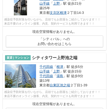
山手線
「
上野
」駅 徒歩21分
築25年
東京都
文京区
根津
２丁目14-3
感染症予防対策を行いながら、店頭でもお部屋をご紹介しております！！
来店不要のオンライン接客、内見、契約サービスも利用できます！！
現在空室情報がありません。
「シティパル」への
お問い合わせはこちら
シティタワー上野池之端
賃貸 | マンション
千代田線
「
根津
」駅 徒歩5分
山手線
「
上野
」駅 徒歩15分
千代田線
「
湯島
」駅 徒歩9分
築13年
東京都
台東区
池之端
２丁目1-39
感染症予防対策を行いながら、店頭でもお部屋をご紹介しております！！
来店不要のオンライン接客、内見、契約サービスも利用できます！！
現在空室情報がありません。