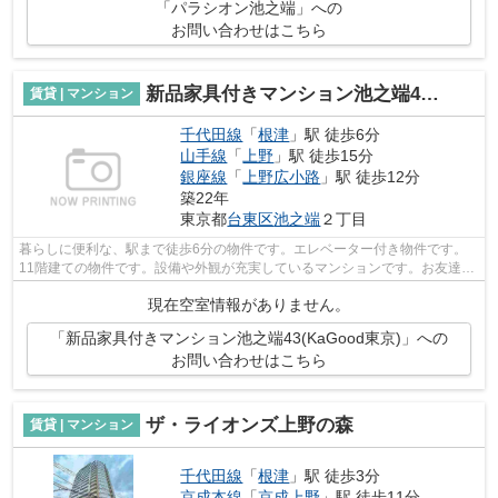
「パラシオン池之端」への
お問い合わせはこちら
新品家具付きマンション池之端43(KaGood東京)
賃貸 | マンション
千代田線
「
根津
」駅 徒歩6分
山手線
「
上野
」駅 徒歩15分
銀座線
「
上野広小路
」駅 徒歩12分
築22年
東京都
台東区
池之端
２丁目
暮らしに便利な、駅まで徒歩6分の物件です。エレベーター付き物件です。
11階建ての物件です。設備や外観が充実しているマンションです。お友達を
招待するのも恥ずかしくない物件。台東...
現在空室情報がありません。
「新品家具付きマンション池之端43(KaGood東京)」への
お問い合わせはこちら
ザ・ライオンズ上野の森
賃貸 | マンション
千代田線
「
根津
」駅 徒歩3分
京成本線
「
京成上野
」駅 徒歩11分