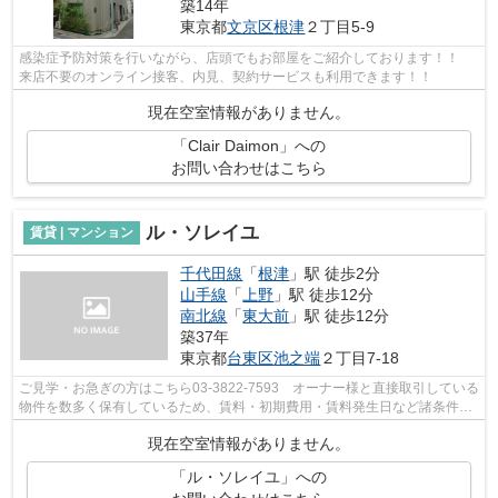
築14年
東京都
文京区
根津
２丁目5-9
感染症予防対策を行いながら、店頭でもお部屋をご紹介しております！！
来店不要のオンライン接客、内見、契約サービスも利用できます！！
現在空室情報がありません。
「Clair Daimon」への
お問い合わせはこちら
ル・ソレイユ
賃貸 | マンション
千代田線
「
根津
」駅 徒歩2分
山手線
「
上野
」駅 徒歩12分
南北線
「
東大前
」駅 徒歩12分
築37年
東京都
台東区
池之端
２丁目7-18
ご見学・お急ぎの方はこちら03-3822-7593 オーナー様と直接取引している
物件を数多く保有しているため、賃料・初期費用・賃料発生日など諸条件を
何でもご相談くださいませ！！
現在空室情報がありません。
「ル・ソレイユ」への