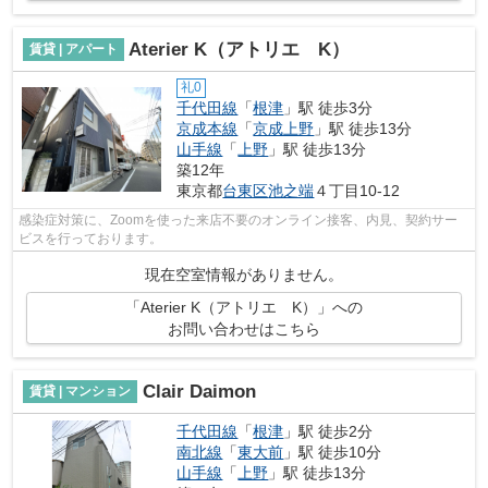
Aterier K（アトリエ K）
賃貸 | アパート
礼0
千代田線
「
根津
」駅 徒歩3分
京成本線
「
京成上野
」駅 徒歩13分
山手線
「
上野
」駅 徒歩13分
築12年
東京都
台東区
池之端
４丁目10-12
感染症対策に、Zoomを使った来店不要のオンライン接客、内見、契約サー
ビスを行っております。
現在空室情報がありません。
「Aterier K（アトリエ K）」への
お問い合わせはこちら
Clair Daimon
賃貸 | マンション
千代田線
「
根津
」駅 徒歩2分
南北線
「
東大前
」駅 徒歩10分
山手線
「
上野
」駅 徒歩13分