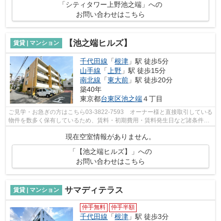
「シティタワー上野池之端」への
お問い合わせはこちら
【池之端ヒルズ】
賃貸 | マンション
千代田線
「
根津
」駅 徒歩5分
山手線
「
上野
」駅 徒歩15分
南北線
「
東大前
」駅 徒歩20分
築40年
東京都
台東区
池之端
４丁目
ご見学・お急ぎの方はこちら03-3822-7593 オーナー様と直接取引している
物件を数多く保有しているため、賃料・初期費用・賃料発生日など諸条件を
何でもご相談くださいませ！！
現在空室情報がありません。
「【池之端ヒルズ】」への
お問い合わせはこちら
サマディテラス
賃貸 | マンション
仲手無料
仲手半額
千代田線
「
根津
」駅 徒歩3分