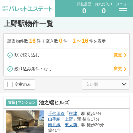
閲覧履歴
お気に入り
メニュー
0
0
上野駅物件一覧
16
0
1～16
該当物件数
件
空き数
件
件を表示
駅で絞り込む
変更
変更
絞り込み条件：
なし
空室のみ
池之端ヒルズ
賃貸 | マンション
千代田線
「
根津
」駅 徒歩7分
山手線
「
上野
」駅 徒歩17分
南北線
「
東大前
」駅 徒歩20分
築41年