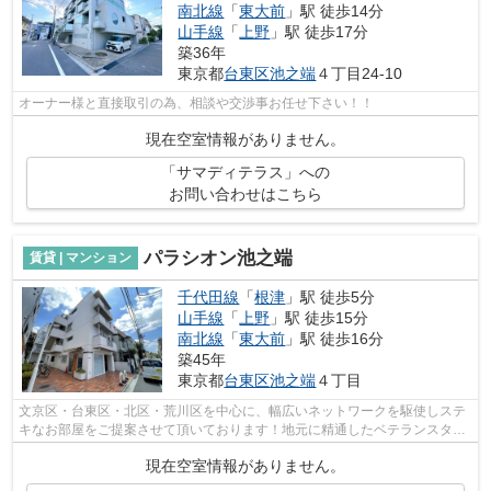
南北線
「
東大前
」駅 徒歩14分
山手線
「
上野
」駅 徒歩17分
築36年
東京都
台東区
池之端
４丁目24-10
オーナー様と直接取引の為、相談や交渉事お任せ下さい！！
現在空室情報がありません。
「サマディテラス」への
お問い合わせはこちら
パラシオン池之端
賃貸 | マンション
千代田線
「
根津
」駅 徒歩5分
山手線
「
上野
」駅 徒歩15分
南北線
「
東大前
」駅 徒歩16分
築45年
東京都
台東区
池之端
４丁目
文京区・台東区・北区・荒川区を中心に、幅広いネットワークを駆使しステ
キなお部屋をご提案させて頂いております！地元に精通したベテランスタッ
フがお部屋探しのサポートをさせて頂...
現在空室情報がありません。